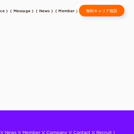
無料キャリア相談
ice )
( Message )
( News )
( Member )
)
( News )
( Member )
( Company )
( Contact )
( Recruit )