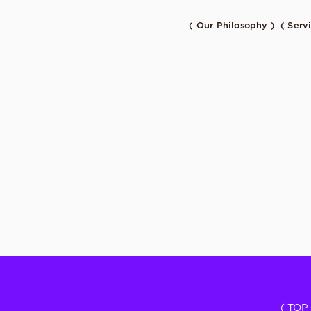
( Our Philosophy )
( Serv
( TOP 