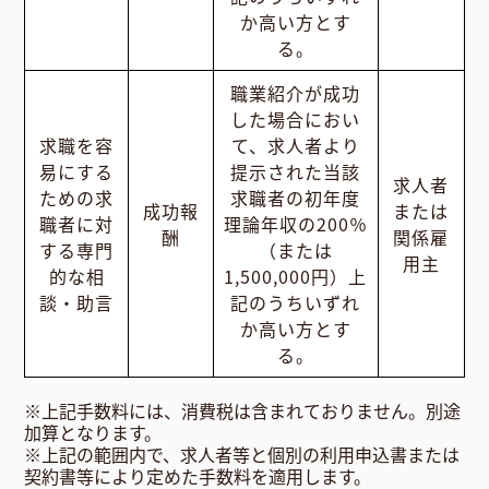
か高い方とす
る。
職業紹介が成功
した場合におい
求職を容
て、求人者より
易にする
提示された当該
求人者
ための求
求職者の初年度
成功報
または
職者に対
理論年収の200％
酬
関係雇
する専門
（または
用主
的な相
1,500,000円）上
談・助言
記のうちいずれ
か高い方とす
る。
※上記手数料には、消費税は含まれておりません。別途
加算となります。
※上記の範囲内で、求人者等と個別の利用申込書または
契約書等により定めた手数料を適用します。