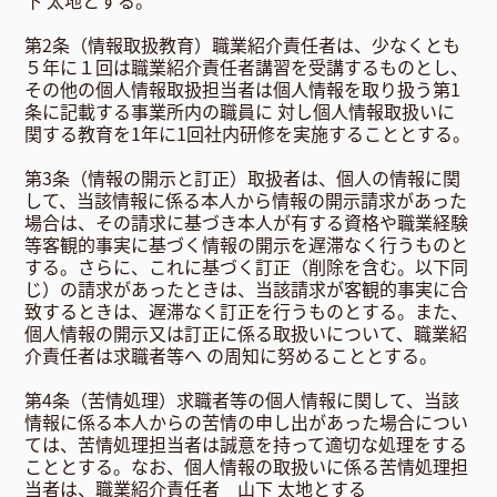
下 太地とする。
第2条（情報取扱教育）職業紹介責任者は、少なくとも
５年に１回は職業紹介責任者講習を受講するものとし、
その他の個人情報取扱担当者は個人情報を取り扱う第1
条に記載する事業所内の職員に 対し個人情報取扱いに
関する教育を1年に1回社内研修を実施することとする。
第3条（情報の開示と訂正）取扱者は、個人の情報に関
して、当該情報に係る本人から情報の開示請求があった
場合は、その請求に基づき本人が有する資格や職業経験
等客観的事実に基づく情報の開示を遅滞なく行うものと
する。さらに、これに基づく訂正（削除を含む。以下同
じ）の請求があったときは、当該請求が客観的事実に合
致するときは、遅滞なく訂正を行うものとする。また、
個人情報の開示又は訂正に係る取扱いについて、職業紹
介責任者は求職者等へ の周知に努めることとする。
第4条（苦情処理）求職者等の個人情報に関して、当該
情報に係る本人からの苦情の申し出があった場合につい
ては、苦情処理担当者は誠意を持って適切な処理をする
こととする。なお、個人情報の取扱いに係る苦情処理担
当者は、職業紹介責任者 山下 太地とする